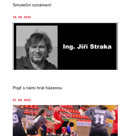
Smuteční oznámení
19. 08. 2022
Pojď s námi hrát házenou
01. 08. 2022