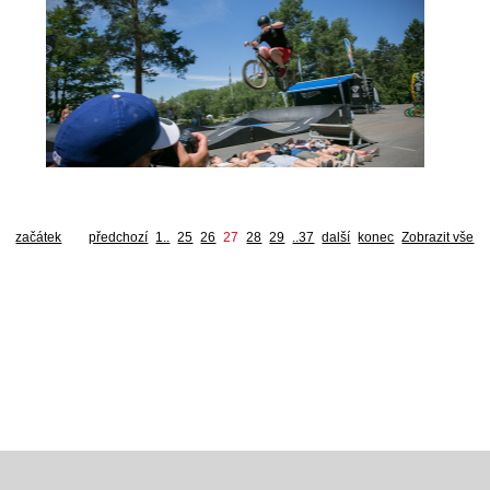
začátek
předchozí
1..
25
26
27
28
29
..37
další
konec
Zobrazit vše