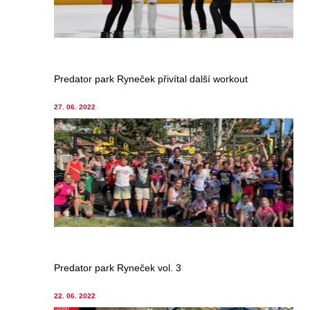
Predator park Ryneček přivítal další workout
27. 06. 2022
Predator park Ryneček vol. 3
22. 06. 2022