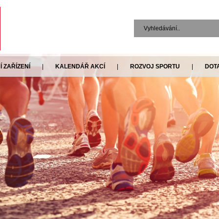
 ZAŘÍZENÍ
|
KALENDÁŘ AKCÍ
|
ROZVOJ SPORTU
|
DOT