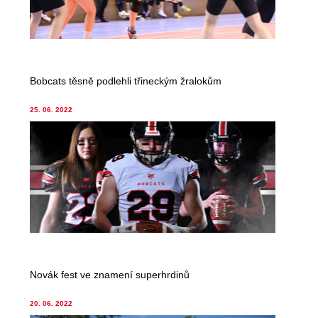
Bobcats těsně podlehli třineckým žralokům
25. 06. 2022
Novák fest ve znamení superhrdinů
20. 06. 2022