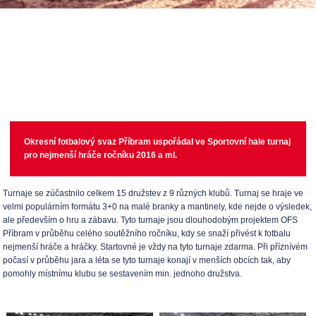
Okresní fotbalový svaz Příbram uspořádal ve Sportovní hale turnaj
pro nejmenší hráče ročníku 2016 a ml.
Turnaje se zúčastnilo celkem 15 družstev z 9 různých klubů. Turnaj se hraje ve
velmi populárním formátu 3+0 na malé branky a mantinely, kde nejde o výsledek,
ale především o hru a zábavu. Tyto turnaje jsou dlouhodobým projektem OFS
Příbram v průběhu celého soutěžního ročníku, kdy se snaží přivést k fotbalu
nejmenší hráče a hráčky. Startovné je vždy na tyto turnaje zdarma. Při příznívém
počasí v průběhu jara a léta se tyto turnaje konají v menších obcích tak, aby
pomohly místnímu klubu se sestavením min. jednoho družstva.