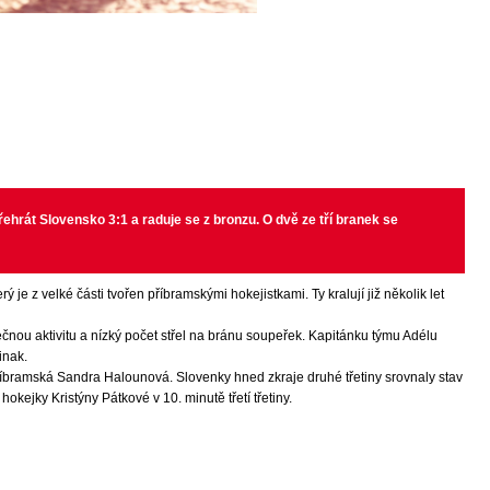
řehrát Slovensko 3:1 a raduje se z bronzu. O dvě ze tří branek se
e z velké části tvořen příbramskými hokejistkami. Ty kralují již několik let
ou aktivitu a nízký počet střel na bránu soupeřek. Kapitánku týmu Adélu
inak.
tě příbramská Sandra Halounová. Slovenky hned zkraje druhé třetiny srovnaly stav
kejky Kristýny Pátkové v 10. minutě třetí třetiny.