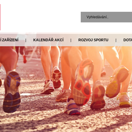
 ZAŘÍZENÍ
|
KALENDÁŘ AKCÍ
|
ROZVOJ SPORTU
|
DOT