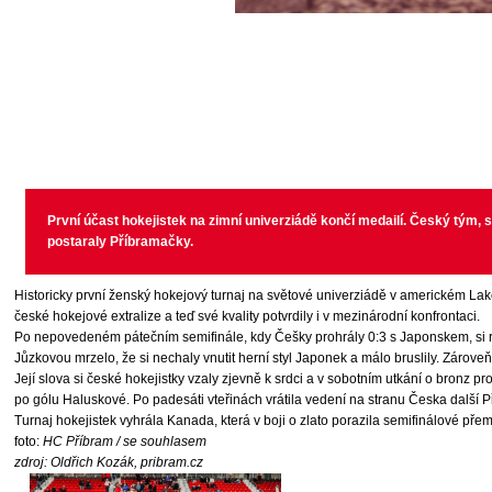
První účast hokejistek na zimní univerziádě končí medailí. Český tým, s
postaraly Příbramačky.
Historicky první ženský hokejový turnaj na světové univerziádě v americkém Lake P
české hokejové extralize a teď své kvality potvrdily i v mezinárodní konfrontaci.
Po nepovedeném pátečním semifinále, kdy Češky prohrály 0:3 s Japonskem, si r
Jůzkovou mrzelo, že si nechaly vnutit herní styl Japonek a málo bruslily. Zároveň
Její slova si české hokejistky vzaly zjevně k srdci a v sobotním utkání o bronz p
po gólu Haluskové. Po padesáti vteřinách vrátila vedení na stranu Česka další Př
Turnaj hokejistek vyhrála Kanada, která v boji o zlato porazila semifinálové př
foto:
HC Příbram / se souhlasem
zdroj:
Oldřich Kozák, pribram.cz