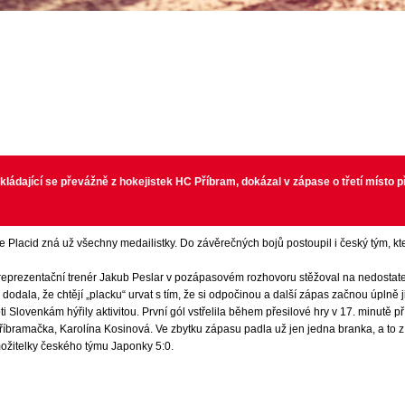
kládající se převážně z hokejistek HC Příbram, dokázal v zápase o třetí místo p
lacid zná už všechny medailistky. Do závěrečných bojů postoupil i český tým, který j
eprezentační trenér Jakub Peslar v pozápasovém rozhovoru stěžoval na nedostatečn
 dodala, že chtějí „placku“ urvat s tím, že si odpočinou a další zápas začnou úplně j
roti Slovenkám hýřily aktivitou. První gól vstřelila během přesilové hry v 17. minu
íbramačka, Karolína Kosinová. Ve zbytku zápasu padla už jen jedna branka, a to z ho
emožitelky českého týmu Japonky 5:0.