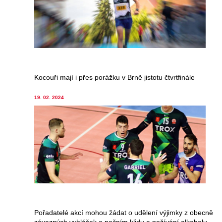
Kocouři mají i přes porážku v Brně jistotu čtvrtfinále
19. 02. 2024
Pořadatelé akcí mohou žádat o udělení výjimky z obecně