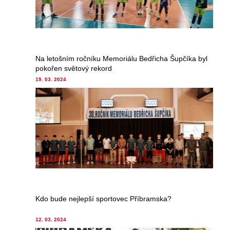
Na letošním ročníku Memoriálu Bedřicha Šupčíka byl
pokořen světový rekord
19. 03. 2024
Kdo bude nejlepší sportovec Příbramska?
12. 03. 2024