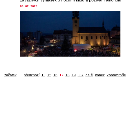
závazných vyhlášek o nočním klidu a požívání alkoholu
06. 02. 2024
začátek
předchozí
1..
15
16
17
18
19
..37
další
konec
Zobrazit vše