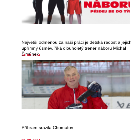
Největší odměnou za naši práci je dětská radost a jejich
upřímný úsměv, říká dlouholetý trenér náboru Michal
Šimůnek
24. 02. 2024
Příbram srazila Chomutov