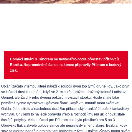
Domácí utkání s Táborem se nevydařilo podle představ příznivců
Baníku. Neproměněné šance nakonec připravily Příbram o bodový
zisk.
Utkání začalo v tempu, které náleží k souboji dvou top týmů druhé ligy. Jako první
se k šanci dostali domácí, když ve 2. minutě dorážel odražený kotouč Ladislav
Gengel, ale Žajdlík jeho dvěma pokusům vystavil stopku. Hosté si ale také
poměrně rychle vypracovali gólovou šanci, když v 5. minutě mohl skórovat
Gajda. Jeho střelu a následnou dorážku příbramský brankář Jiroušek fantasticky
vychytal. Chvílemi to na ledě opravdu vřelo a rozhodčí museli uklidňovat stále
častější potyčky. Velkou šancí pro Příbram pak byla přesilová hra 5 na 3.
Obrovský tlak a skvělé gólové šance ale nepřinesly změnu skóre. Bezbrankový
stav se dlouho nedařilo prolomit ani jednomu z týmů. Útočné výpady mohli diváci