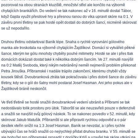
pozorovat na obou stranách kluziště, množství střel ale končilo na výborně
chytajících brankářích. Do vedení se tak nakonec až v 16. minutě dostal Tábor,
když Gajda využil přesilové hry a přesnou ranou do víka upravil skóre na 0:1. V
závěru první třetiny se pak hosté opět dostali do dobrých šancí, nicméně skórovat
se už nepodařilo.
Druhou třetinu odstartoval Baník lépe. Snaha o rychlé vyrovnání gólového
manka ale troskotala na výborně chytajícím Žajdlíkovi. Domácí si vytvářeli pěkné
šance, kterým ke gólu mnohdy chyběly pouhé milimetry. Hosté se ale i přes tlak
domácích dokázali dostat také k několika dobrým šancím. Ve 27. minutě navýšil
na 0:2 Matěj Svoboda, který nikým nebráněný neměl nejmenší problém překonat
Petra Jirouška. Příbramské i nadále trápilo zakončení, kterému chyběl vždy
kousek štěstí. Dvoubranková ztráta tak pokračovala i přes dobré šance do závěru
třetiny, kdy se o gól do šatny mohl postarat Josef Hasman. Ani jeho pokus ale v
Žajdlíkově bráně neskončil.
Ve třetí třetině se hosté snažili dvoubrankové vedení ubránit a Příbrami se tak
nedostávalo tolik prostoru pro útok. Táborští se ale neuzavřeli pouze v defenzivě
a snažili se navýšit svůj gólový náskok. To se nakonec povedlo v 52. minutě, kdy
skóroval Jakub Matušík. Příbramští si ale připravili rychlou odpověď a o pár
desítek vteřin snížil na 1:3 Josef Hasman. Baník se nevzdal, a i přes rychle
ubývající čas se hráči snažili co nejrychleji přidat druhou branku. V 55. minutě se
ale bohužel pro příbramské prosadil z dorážky Krliš a uzavřel tak skóre utkání na