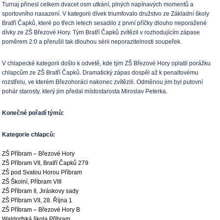
Turnaj přinesl celkem dvacet osm utkání, plných napínavých momentů a
sportovního nasazení. V kategorii dívek triumfovalo družstvo ze Základní školy
Bratří Čapků, které po třech letech sesadilo z první příčky dlouho neporažené
dívky ze ZŠ Březové Hory. Tým Bratří Čapků zvítězil v rozhodujícím zápase
poměrem 2:0 a přerušil tak dlouhou sérii neporazitelnosti soupeřek.
V chlapecké kategorii došlo k odvetě, kde tým ZŠ Březové Hory oplatil porážku
chlapcům ze ZŠ Bratří Čapků. Dramatický zápas dospěl až k penaltovému
rozstřelu, ve kterém Březohoráci nakonec zvítězili. Odměnou jim byl putovní
pohár starosty, který jim předal místostarosta Miroslav Peterka.
Konečné pořadí týmů:
Kategorie chlapců:
ZŠ Příbram – Březové Hory
ZŠ Příbram VII, Bratří Čapků 279
ZŠ pod Svatou Horou Příbram
ZŠ Školní, Příbram VIII
ZŠ Příbram II, Jiráskovy sady
ZŠ Příbram VII, 28. Října 1
ZŠ Příbram – Březové Hory B
Waldorfská škola Příbram