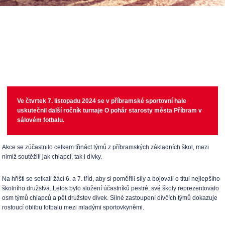
Ve čtvrtek 7. listopadu 2024 se v příbramské sportovní hale
uskutečnil další ročník turnaje O pohár starosty města Příbram v
sálovém fotbalu.
Akce se zúčastnilo celkem třináct týmů z příbramských základních škol, mezi
nimiž soutěžili jak chlapci, tak i dívky.
Na hřišti se setkali žáci 6. a 7. tříd, aby si poměřili síly a bojovali o titul nejlepšího
školního družstva. Letos bylo složení účastníků pestré, své školy reprezentovalo
osm týmů chlapců a pět družstev dívek. Silné zastoupení dívčích týmů dokazuje
rostoucí oblibu fotbalu mezi mladými sportovkyněmi.