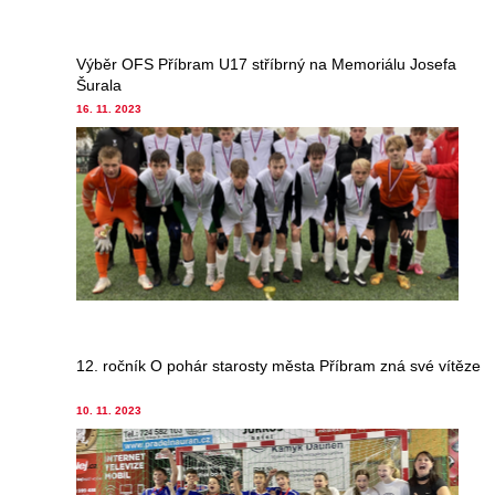
Výběr OFS Příbram U17 stříbrný na Memoriálu Josefa
Šurala
16. 11. 2023
12. ročník O pohár starosty města Příbram zná své vítěze
10. 11. 2023