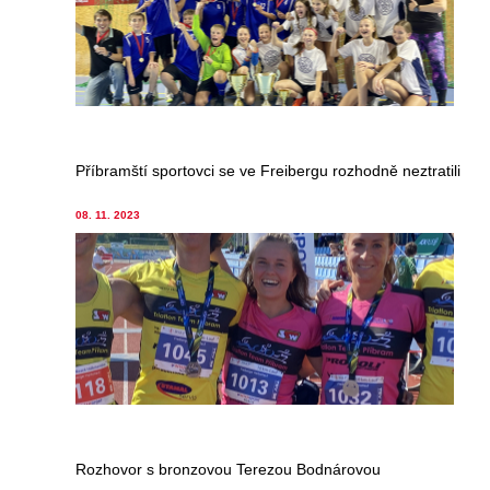
Příbramští sportovci se ve Freibergu rozhodně neztratili
08. 11. 2023
Rozhovor s bronzovou Terezou Bodnárovou