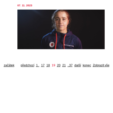
07. 11. 2023
začátek
předchozí
1..
17
18
19
20
21
..37
další
konec
Zobrazit vše