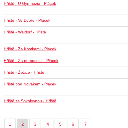
Hřiště - U Gymnázia - Plácek
Hřiště - Ve Dvoře - Plácek
Hřiště - Waldorf - Hřiště
Hřiště - Za Kostkami - Plácek
Hřiště - Za nemocnicí - Plácek
Hřiště - Žežice - Hřiště
Hřiště pod Novákem - Plácek
Hřiště za Sokolovnou - Hřiště
1
2
3
4
5
6
7