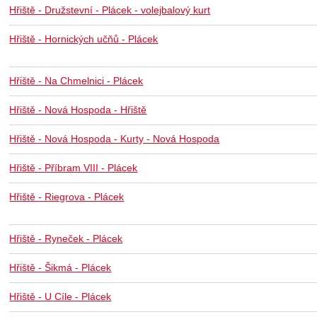
Hřiště - Družstevní - Plácek - volejbalový kurt
Hřiště - Hornických učňů - Plácek
Hřiště - Na Chmelnici - Plácek
Hřiště - Nová Hospoda - Hřiště
Hřiště - Nová Hospoda - Kurty - Nová Hospoda
Hřiště - Příbram VIII - Plácek
Hřiště - Riegrova - Plácek
Hřiště - Ryneček - Plácek
Hřiště - Šikmá - Plácek
Hřiště - U Cíle - Plácek