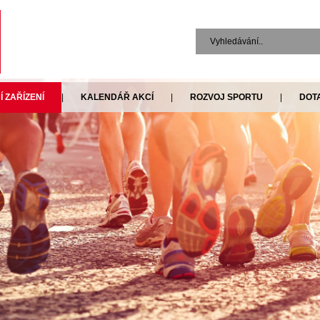
 ZAŘÍZENÍ
|
KALENDÁŘ AKCÍ
|
ROZVOJ SPORTU
|
DOT