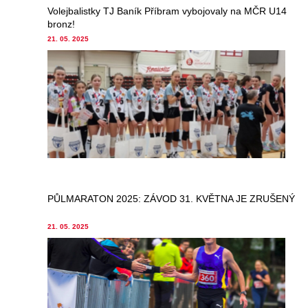
Volejbalistky TJ Baník Příbram vybojovaly na MČR U14
bronz!
21. 05. 2025
PŮLMARATON 2025: ZÁVOD 31. KVĚTNA JE ZRUŠENÝ
21. 05. 2025