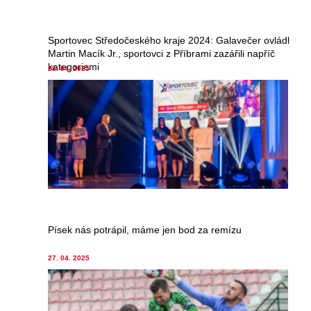
Sportovec Středočeského kraje 2024: Galavečer ovládl
Martin Macík Jr., sportovci z Příbrami zazářili napříč
kategoriemi
28. 04. 2025
Písek nás potrápil, máme jen bod za remízu
27. 04. 2025