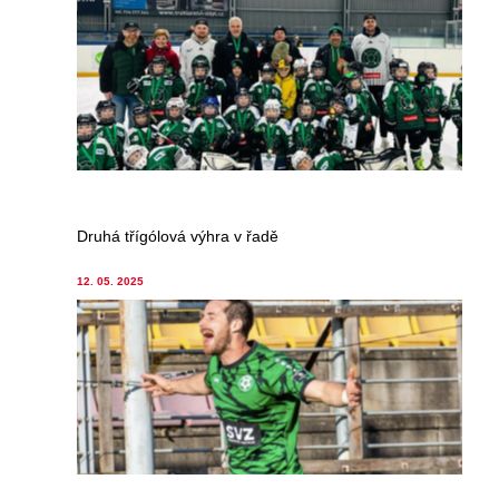
Druhá třígólová výhra v řadě
12. 05. 2025