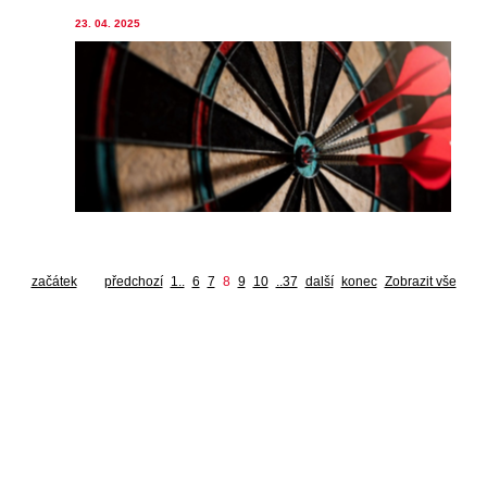
23. 04. 2025
začátek
předchozí
1..
6
7
8
9
10
..37
další
konec
Zobrazit vše