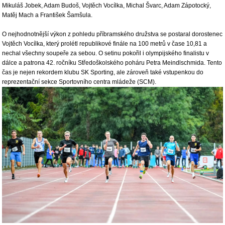
Mikuláš Jobek, Adam Budoš, Vojtěch Vocílka, Michal Švarc, Adam Zápotocký,
Matěj Mach a František Šamšula.
O nejhodnotnější výkon z pohledu příbramského družstva se postaral dorostenec
Vojtěch Vocílka, který prolétl republikové finále na 100 metrů v čase 10,81 a
nechal všechny soupeře za sebou. O setinu pokořil i olympijského finalistu v
dálce a patrona 42. ročníku Středoškolského poháru Petra Meindlschmida. Tento
čas je nejen rekordem klubu SK Sporting, ale zároveň také vstupenkou do
reprezentační sekce Sportovního centra mládeže (SCM).