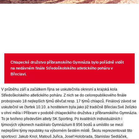
Chlapecké družstvo příbramského Gymnázia bylo pořádně vidět
na nedávném finále Středoškolského atletického poháru v
Břeclavi.
V průběhu září a začátkem října se uskutečnila okresní a krajská kola
Středoškolského atletického poháru. Z nich se do celorepublikového finále
probojovalo 18 nejlepších týmů děvčat resp. 17 týmů chlapců. Finálový závod se
uskutečnil ve čtvrtek 10.10. a hostitelem byla jako již tradičně Břeclav.Své želízko
v ohni měla i Příbram v podobě chlapeckého družstva z příbramského Gymnázia.
To je tvořeno především atlety SK Sporting. Po kvalitních individuálních i
týmových výkonech nasbíralo Gymnázium 8 956 bodů a umístilo se mezi
nejlepšími týmy republiky na výborném šestém místě. Školu reprezentovali tito
sportovci: Jakub Knol, Matouš Juřica, Josef Holobrada, Stanislav Sedláček,