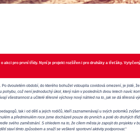
o akci pro první třídy. Nyní je projekt rozšířen i pro druháky a třeťáky. Vytyč
le. Po dvouletém období, do kterého bohužel vstoupila covidová omezení, je jisté, ž
u pohybu, což není jednoduchý úkol, který nám v posledních dvou letech navíc kompl
kávají všestrannost a učitelé tělesné výchovy nový náhled na to, jak se dá tělesná vý
 pedagogů, tak i od dětí a jejich rodičů, kteří zaznamenávají u svých potomků zvý
nulém a předminulém roce jsme docházeli pouze do prvních a poté do druhých tříd, v 
 vedle svého zaměstnání. S ohledem na to, že cílem města je zapojit do projektu v 
ětí staví tímto způsobem a snaží se veškeré sportovní aktivity podporovat.
“