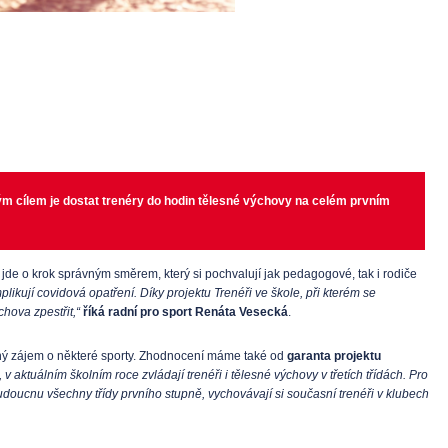
eným cílem je dostat trenéry do hodin tělesné výchovy na celém prvním
e jde o krok správným směrem, který si pochvalují jak pedagogové, tak i rodiče
ikují covidová opatření. Díky projektu Trenéři ve škole, při kterém se
chova zpestřit,“
říká radní pro sport Renáta Vesecká
.
šený zájem o některé sporty. Zhodnocení máme také od
garanta projektu
aktuálním školním roce zvládají trenéři i tělesné výchovy v třetích třídách. Pro
budoucnu všechny třídy prvního stupně, vychovávají si současní trenéři v klubech