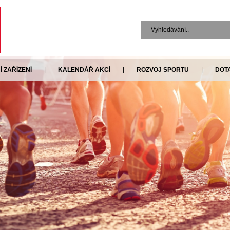
 ZAŘÍZENÍ
|
KALENDÁŘ AKCÍ
|
ROZVOJ SPORTU
|
DOT