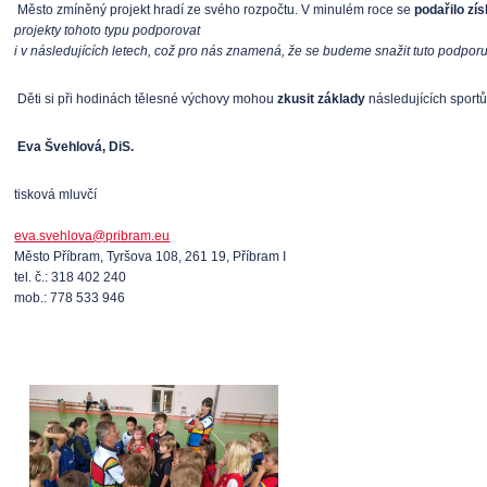
Město zmíněný projekt hradí ze svého rozpočtu. V minulém roce se
podařilo zí
projekty tohoto typu podporovat
i v následujících letech, což pro nás znamená, že se budeme snažit tuto podporu 
Děti si při hodinách tělesné výchovy mohou
zkusit základy
následujících sportů
Eva Švehlová, DiS.
tisková mluvčí
eva.svehlova@pribram.eu
Město Příbram, Tyršova 108, 261 19, Příbram I
tel. č.: 318 402 240
mob.: 778 533 946