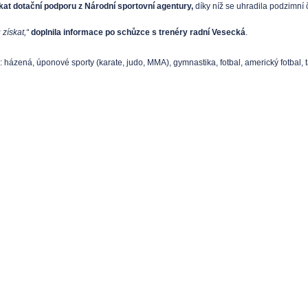
skat dotační podporu z Národní sportovní agentury,
díky níž se uhradila podzimní 
získat,“
doplnila informace po schůzce s trenéry radní Vesecká
.
: házená, úponové sporty (karate, judo, MMA), gymnastika, fotbal, americký fotbal, ta