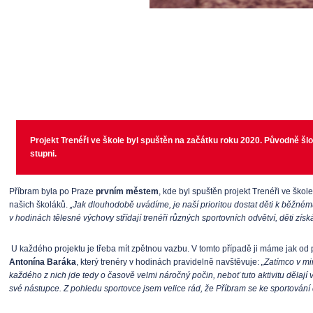
Projekt Trenéři ve škole byl spuštěn na začátku roku 2020. Původně šlo 
stupni.
Příbram byla po Praze
prvním městem
, kde byl spuštěn projekt Trenéři ve ško
našich školáků.
„Jak dlouhodobě uvádíme, je naší prioritou dostat děti k běžném
v hodinách tělesné výchovy střídají trenéři různých sportovních odvětví, děti zís
U každého projektu je třeba mít zpětnou vazbu. V tomto případě ji máme jak od
Antonína Baráka
, který trenéry v hodinách pravidelně navštěvuje:
„Zatímco v mi
každého z nich jde tedy o časově velmi náročný počin, neboť tuto aktivitu dělají
své nástupce. Z pohledu sportovce jsem velice rád, že Příbram se ke sportování d