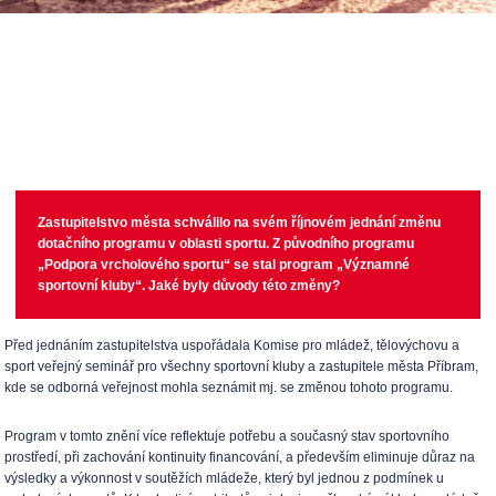
Zastupitelstvo města schválilo na svém říjnovém jednání změnu
dotačního programu v oblasti sportu. Z původního programu
„Podpora vrcholového sportu“ se stal program „Významné
sportovní kluby“. Jaké byly důvody této změny?
Před jednáním zastupitelstva uspořádala Komise pro mládež, tělovýchovu a
sport veřejný seminář pro všechny sportovní kluby a zastupitele města Příbram,
kde se odborná veřejnost mohla seznámit mj. se změnou tohoto programu.
Program v tomto znění více reflektuje potřebu a současný stav sportovního
prostředí, při zachování kontinuity financování, a především eliminuje důraz na
výsledky a výkonnost v soutěžích mládeže, který byl jednou z podmínek u