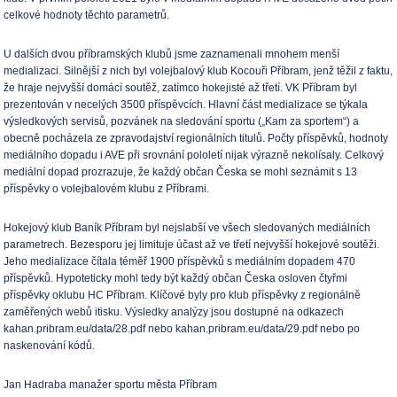
celkové hodnoty těchto parametrů.
U dalších dvou příbramských klubů jsme zaznamenali mnohem menší
medializaci. Silnější z nich byl volejbalový klub Kocouři Příbram, jenž těžil z faktu,
že hraje nejvyšší domácí soutěž, zatímco hokejisté až třetí. VK Příbram byl
prezentován v necelých 3500 příspěvcích. Hlavní část medializace se týkala
výsledkových servisů, pozvánek na sledování sportu („Kam za sportem“) a
obecně pocházela ze zpravodajství regionálních titulů. Počty příspěvků, hodnoty
mediálního dopadu i AVE při srovnání pololetí nijak výrazně nekolísaly. Celkový
mediální dopad prozrazuje, že každý občan Česka se mohl seznámit s 13
příspěvky o volejbalovém klubu z Příbrami.
Hokejový klub Baník Příbram byl nejslabší ve všech sledovaných mediálních
parametrech. Bezesporu jej limituje účast až ve třetí nejvyšší hokejové soutěži.
Jeho medializace čítala téměř 1900 příspěvků s mediálním dopadem 470
příspěvků. Hypoteticky mohl tedy být každý občan Česka osloven čtyřmi
příspěvky oklubu HC Příbram. Klíčové byly pro klub příspěvky z regionálně
zaměřených webů itisku. Výsledky analýzy jsou dostupné na odkazech
kahan.pribram.eu/data/28.pdf nebo kahan.pribram.eu/data/29.pdf nebo po
naskenování kódů.
Jan Hadraba manažer sportu města Příbram