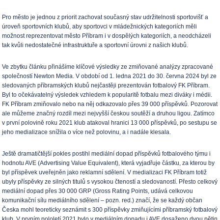
Pro město je jednou z priorit zachovat současný stav udržitelnosti sportovišť a
úroveň sportovních klubů, aby sportovci v mládežnických kategoriích měli
možnost reprezentovat město Příbram i v dospělých kategoriích, a neodcházeli
tak kvůli nedostatečné infrastruktuře a sportovní úrovni z našich klubů.
Ve zbytku článku přinášíme klíčové výsledky ze zmiňované analýzy zpracované
společností Newton Media. V období od 1. ledna 2021 do 30. června 2024 byl ze
sledovaných příbramských klubů nejčastěji prezentován fotbalový FK Příbram.
Byl to očekávatelný výsledek vzhledem k popularitě fotbalu mezi diváky i médii.
FK Příbram zmiňovalo nebo na něj odkazovalo přes 39 000 příspěvků. Pozorovat
ale můžeme značný rozdíl mezi nejvyšší českou soutěží a druhou ligou. Zatímco
v první polovině roku 2021 klub atakoval hranici 13 000 příspěvků, po sestupu se
jeho medializace snížila o více než polovinu, a i nadále klesala.
Ještě dramatičtější pokles postihl mediální dopad příspěvků fotbalového týmu i
hodnotu AVE (Advertising Value Equivalent), která vyjadřuje částku, za kterou by
byl příspěvek uveřejněn jako reklamní sdělení. V medializaci FK Příbram totiž
ubyly příspěvky ze silných titulů s vysokou čteností a sledovaností. Přesto celkový
mediální dopad přes 30 000 GRP (Gross Rating Points, udává celkovou
komunikační sílu mediálního sdělení – pozn. red.) značí, že se každý občan
Česka mohl teoreticky seznámit s 300 příspěvky zmiňujícími příbramský fotbalový
klub. V prvním pololetí 2021 bylo v mediálním dopadu i AVE dosaženo dvou pětin