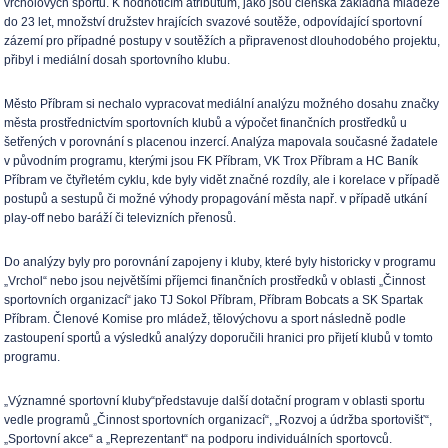
vrcholových sportů. K hodnoticím atributům, jako jsou členská základna mládeže
do 23 let, množství družstev hrajících svazové soutěže, odpovídající sportovní
zázemí pro případné postupy v soutěžích a připravenost dlouhodobého projektu,
přibyl i mediální dosah sportovního klubu.
Město Příbram si nechalo vypracovat mediální analýzu možného dosahu značky
města prostřednictvím sportovních klubů a výpočet finančních prostředků u
šetřených v porovnání s placenou inzercí. Analýza mapovala současné žadatele
v původním programu, kterými jsou FK Příbram, VK Trox Příbram a HC Baník
Příbram ve čtyřletém cyklu, kde byly vidět značné rozdíly, ale i korelace v případě
postupů a sestupů či možné výhody propagování města např. v případě utkání
play-off nebo baráží či televizních přenosů.
Do analýzy byly pro porovnání zapojeny i kluby, které byly historicky v programu
„Vrchol“ nebo jsou největšími příjemci finančních prostředků v oblasti „Činnost
sportovních organizací“ jako TJ Sokol Příbram, Příbram Bobcats a SK Spartak
Příbram. Členové Komise pro mládež, tělovýchovu a sport následně podle
zastoupení sportů a výsledků analýzy doporučili hranici pro přijetí klubů v tomto
programu.
„Významné sportovní kluby“představuje další dotační program v oblasti sportu
vedle programů „Činnost sportovních organizací“, „Rozvoj a údržba sportovišť“,
„Sportovní akce“ a „Reprezentant“ na podporu individuálních sportovců.