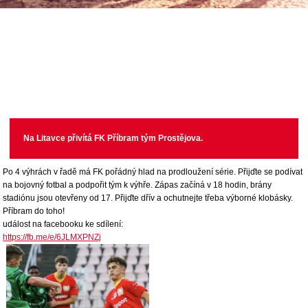
Na Litavce přivítá FK Příbram tým Prostějova.
Po 4 výhrách v řadě má FK pořádný hlad na prodloužení série. Přijďte se podívat
na bojovný fotbal a podpořit tým k výhře. Zápas začíná v 18 hodin, brány
stadiónu jsou otevřeny od 17. Přijďte dřív a ochutnejte třeba výborné klobásky.
Příbram do toho!
událost na facebooku ke sdílení:
https://fb.me/e/6JLMXPNZj