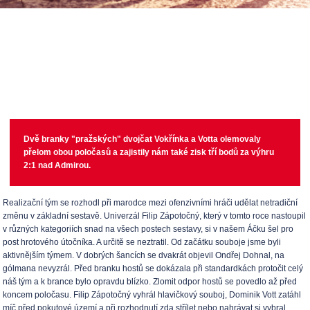
Dvě branky "pražských" dvojčat Vokřínka a Votta olemovaly
přelom obou poločasů a zajistily nám také zisk tří bodů za výhru
2:1 nad Admirou.
Realizační tým se rozhodl při marodce mezi ofenzivními hráči udělat netradiční
změnu v základní sestavě. Univerzál Filip Zápotočný, který v tomto roce nastoupil
v různých kategoriích snad na všech postech sestavy, si v našem Áčku šel pro
post hrotového útočníka. A určitě se neztratil. Od začátku souboje jsme byli
aktivnějším týmem. V dobrých šancích se dvakrát objevil Ondřej Dohnal, na
gólmana nevyzrál. Před branku hostů se dokázala při standardkách protočit celý
náš tým a k brance bylo opravdu blízko. Zlomit odpor hostů se povedlo až před
koncem poločasu. Filip Zápotočný vyhrál hlavičkový souboj, Dominik Vott zatáhl
míč před pokutové území a při rozhodnutí zda střílet nebo nahrávat si vybral