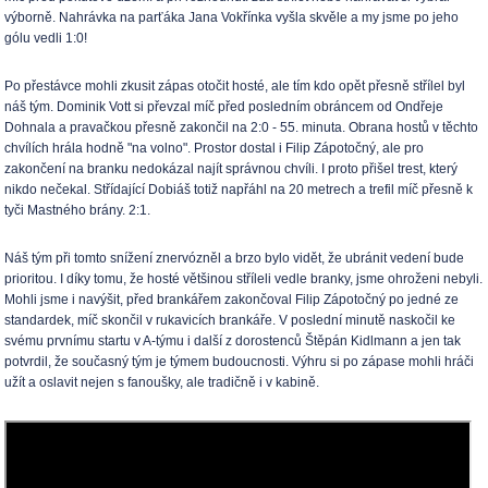
výborně. Nahrávka na parťáka Jana Vokřínka vyšla skvěle a my jsme po jeho
gólu vedli 1:0!
Po přestávce mohli zkusit zápas otočit hosté, ale tím kdo opět přesně střílel byl
náš tým. Dominik Vott si převzal míč před posledním obráncem od Ondřeje
Dohnala a pravačkou přesně zakončil na 2:0 - 55. minuta. Obrana hostů v těchto
chvílích hrála hodně "na volno". Prostor dostal i Filip Zápotočný, ale pro
zakončení na branku nedokázal najít správnou chvíli. I proto přišel trest, který
nikdo nečekal. Střídající Dobiáš totiž napřáhl na 20 metrech a trefil míč přesně k
tyči Mastného brány. 2:1.
Náš tým při tomto snížení znervózněl a brzo bylo vidět, že ubránit vedení bude
prioritou. I díky tomu, že hosté většinou stříleli vedle branky, jsme ohroženi nebyli.
Mohli jsme i navýšit, před brankářem zakončoval Filip Zápotočný po jedné ze
standardek, míč skončil v rukavicích brankáře. V poslední minutě naskočil ke
svému prvnímu startu v A-týmu i další z dorostenců Štěpán Kidlmann a jen tak
potvrdil, že současný tým je týmem budoucnosti. Výhru si po zápase mohli hráči
užít a oslavit nejen s fanoušky, ale tradičně i v kabině.