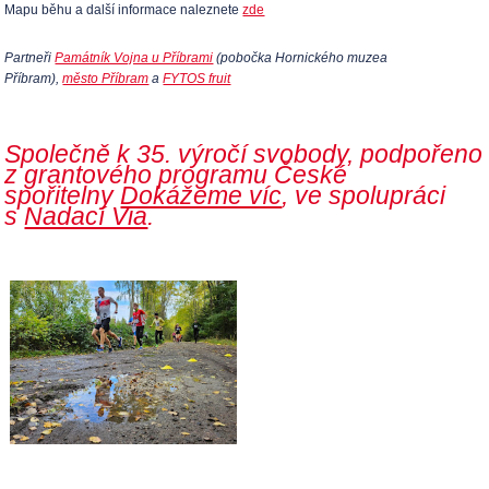
Mapu běhu a další informace naleznete
zde
Partneři
Památník Vojna u Příbrami
(pobočka Hornického muzea
Příbram),
město Příbram
a
FYTOS fruit
Společně k 35. výročí svobody, po
dpořeno
z grantového programu České
spořitelny
Dokážeme víc
, ve spolupráci
s
Nadací Via
.