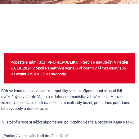
Poběžte s námi BĚH PRO REPUBLIKU, který se uskuteční v neděli
20. 10. 2024 v okolí Památníku Vojna u Příbrami v rámci oslav 106
let vzniku ČSR a 35 let svobody
.
Běh se koná na oslavu vzniku republiky s cílem připomenout si osud lidí
uvězněných v táboře Vojna a v dalších komunistických vězeních. Mnozí z
vězněných se často ocitli na útěku a museli tedy běžet, proto dnes pořádáme
běh svobody a demokracie.
V letošním roce si běžci připomenou politického vězně a prozaika Karla Pecku.
„Podkopávej ze všech sil dnešní režim!“