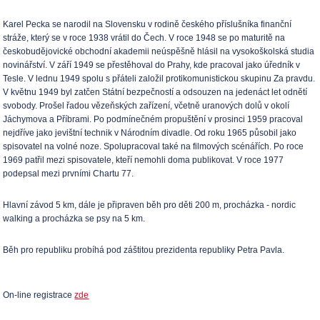
Karel Pecka se narodil na Slovensku v rodině českého příslušníka finanční
stráže, který se v roce 1938 vrátil do Čech. V roce 1948 se po maturitě na
českobudějovické obchodní akademii neúspěšně hlásil na vysokoškolská studia
novinářství. V září 1949 se přestěhoval do Prahy, kde pracoval jako úředník v
Tesle. V lednu 1949 spolu s přáteli založil protikomunistickou skupinu Za pravdu.
V květnu 1949 byl zatčen Státní bezpečností a odsouzen na jedenáct let odnětí
svobody. Prošel řadou vězeňských zařízení, včetně uranových dolů v okolí
Jáchymova a Příbrami. Po podmínečném propuštění v prosinci 1959 pracoval
nejdříve jako jevištní technik v Národním divadle. Od roku 1965 působil jako
spisovatel na volné noze. Spolupracoval také na filmových scénářích. Po roce
1969 patřil mezi spisovatele, kteří nemohli doma publikovat. V roce 1977
podepsal mezi prvními Chartu 77.
Hlavní závod 5 km, dále je připraven běh pro děti 200 m, procházka - nordic
walking a procházka se psy na 5 km.
Běh pro republiku probíhá pod záštitou prezidenta republiky Petra Pavla.
On-line registrace
zde