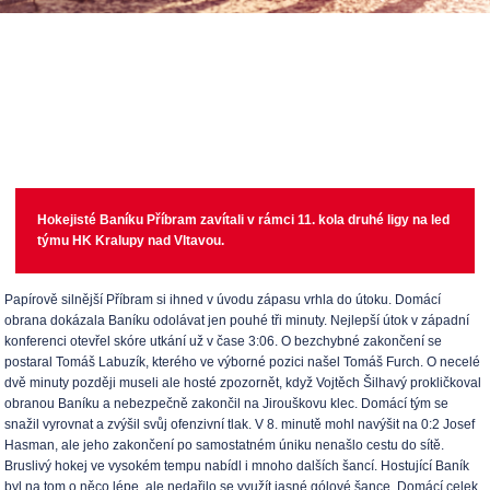
Hokejisté Baníku Příbram zavítali v rámci 11. kola druhé ligy na led
týmu HK Kralupy nad Vltavou.
Papírově silnější Příbram si ihned v úvodu zápasu vrhla do útoku. Domácí
obrana dokázala Baníku odolávat jen pouhé tři minuty. Nejlepší útok v západní
konferenci otevřel skóre utkání už v čase 3:06. O bezchybné zakončení se
postaral Tomáš Labuzík, kterého ve výborné pozici našel Tomáš Furch. O necelé
dvě minuty později museli ale hosté zpozornět, když Vojtěch Šilhavý prokličkoval
obranou Baníku a nebezpečně zakončil na Jirouškovu klec. Domácí tým se
snažil vyrovnat a zvýšil svůj ofenzivní tlak. V 8. minutě mohl navýšit na 0:2 Josef
Hasman, ale jeho zakončení po samostatném úniku nenašlo cestu do sítě.
Bruslivý hokej ve vysokém tempu nabídl i mnoho dalších šancí. Hostující Baník
byl na tom o něco lépe, ale nedařilo se využít jasné gólové šance. Domácí celek