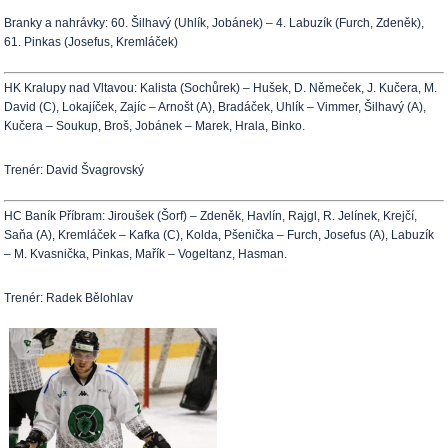
Branky a nahrávky: 60. Šilhavý (Uhlík, Jobánek) – 4. Labuzík (Furch, Zdeněk),
61. Pinkas (Josefus, Kremláček)
HK Kralupy nad Vltavou: Kalista (Sochůrek) – Hušek, D. Němeček, J. Kučera, M.
David (C), Lokajíček, Zajíc – Arnošt (A), Bradáček, Uhlík – Vimmer, Šilhavý (A),
Kučera – Soukup, Broš, Jobánek – Marek, Hrala, Binko.
Trenér: David Švagrovský
HC Baník Příbram: Jiroušek (Šorf) – Zdeněk, Havlín, Rajgl, R. Jelínek, Krejčí,
Saňa (A), Kremláček – Kafka (C), Kolda, Pšenička – Furch, Josefus (A), Labuzík
– M. Kvasnička, Pinkas, Mařík – Vogeltanz, Hasman.
Trenér: Radek Bělohlav