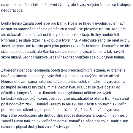
na druhé straně podnikal ofenzivní výpady, ale k výraznějším šancím se kralupští
nedopracovali.
Druhá třetina začala opět lépe pro Baník. Hosté se hned v úvodních vteřinách
dostali do obranného pásma domácích a snažili se překonat Kalistu. Kralupští
ale dokázali tentokrát tlak ustát a rychlou branku z kraje třetiny neobdrželi.
Příbramští se stále drželi na kotouči a tvořili hru. V obrovské šanci se opět ocitnul
Josef Hasman, ale Kalista proti jeho pokusu zakročil betonem! Domácí se ke hře
sice moc nedostávali, ale Baníku se stále nedařilo využít šance, a tak navýšit
skóre utkání. Jednobrankové vedení nakonec vydrželo i celou druhou třetinu.
Závěrečná perioda nepřinesla oproti těm předchozím příliš změn. Příbramští i
nadále diktovali tempo hry a vytvářeli si prostor pro navýšení skóre utkání.
Neproměňování šancí nakonec udrželo domácí celek v naději na vyrovnání a
postupně se obraz hry začal mírně vyrovnávat. Kralupští se také dostali do
několika dobrých šancí a Jiroušek musel vytáhnout některé ze svých
fantastických zákroků. Konec třetí třetiny se nezadržitelně blížil a Baník už sahal
po tříbodovém zisku. Domácí Kralupy to ale zkusily v šesti a pouhých 12 vteřin
před koncem utkání se jim podařilo dorážkou Vojtěcha Šilhavého vyrovnat.
Následné prodloužení ale druhou vlnu radosti domácím fanouškům nepřineslo.
Tadeáš Pinka totiž po 52 vteřinách dorazil kotouč za záda Kalisty, a Baník si tak
nakonec připsal druhý bod za vítězství v prodloužení.