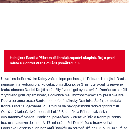
Hokejisté Baníku Příbram dál kralují západní skupině. Boj o první
místo s Kobrou Praha ovládli poměrem 4:6.
Utkání na ledě pražské Kobry začalo lépe pro hostující Příbram. Hokejisté Baníku
nemuseli na vedoucí branku čekat příliš dlouho, ve 3. minutě vypálil z pravého
kruhu obránce Daniel Krejčí a důležitý úvodní gól byl na světě. Domácí se snažili
z rychlého gólu vzpamatovat, a dokonce měli možnost vyrovnat v přesilové hře.
Dobrá obranná práce Baníku podpořená zákroky Dominika Šorfa, ale nedala
Kobře šanci na vyrovnání. V 10 minutě se pak opět mohli radovat příbramští.
Odražený kotouč skvěle dorazil Lukáš Bednařík, a Příbram tak získala
dvoubrankové vedení. Baník dál pokračoval v ofenzivní hře a Kobra působila
trochu zmateným dojmem. V 17. minutě našel Petr Kafka u brány stojící
Ladislava Gengela a ten bez obtíží navýšil do odkryté sítě na 0:3. V 19. minutě se