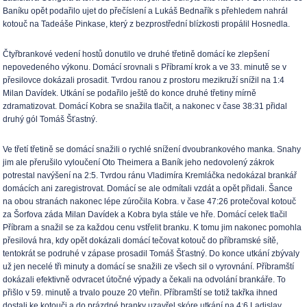
Baníku opět podařilo ujet do přečíslení a Lukáš Bednařík s přehledem nahrál
kotouč na Tadeáše Pinkase, který z bezprostřední blízkosti propálil Hosnedla.
Čtyřbrankové vedení hostů donutilo ve druhé třetině domácí ke zlepšení
nepovedeného výkonu. Domácí srovnali s Příbramí krok a ve 33. minutě se v
přesilovce dokázali prosadit. Tvrdou ranou z prostoru mezikruží snížil na 1:4
Milan Davídek. Utkání se podařilo ještě do konce druhé třetiny mírně
zdramatizovat. Domácí Kobra se snažila tlačit, a nakonec v čase 38:31 přidal
druhý gól Tomáš Šťastný.
Ve třetí třetině se domácí snažili o rychlé snížení dvoubrankového manka. Snahy
jim ale přerušilo vyloučení Oto Theimera a Baník jeho nedovolený zákrok
potrestal navýšení na 2:5. Tvrdou ránu Vladimíra Kremláčka nedokázal brankář
domácích ani zaregistrovat. Domácí se ale odmítali vzdát a opět přidali. Šance
na obou stranách nakonec lépe zúročila Kobra. v čase 47:26 protečoval kotouč
za Šorfova záda Milan Davídek a Kobra byla stále ve hře. Domácí celek tlačil
Příbram a snažil se za každou cenu vstřelit branku. K tomu jim nakonec pomohla
přesilová hra, kdy opět dokázali domácí tečovat kotouč do příbramské sítě,
tentokrát se podruhé v zápase prosadil Tomáš Šťastný. Do konce utkání zbývaly
už jen necelé tři minuty a domácí se snažili ze všech sil o vyrovnání. Příbramští
dokázali efektivně odvracet útočné výpady a čekali na odvolání brankáře. To
přišlo v 59. minutě a trvalo pouze 20 vteřin. Příbramští se totiž takřka ihned
dostali ke kotouči a do prázdné branky uzavřel skóre utkání na 4:6 Ladislav