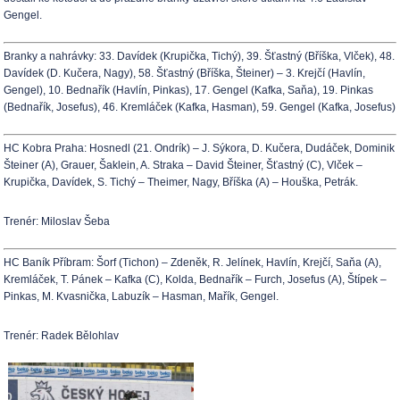
Gengel.
Branky a nahrávky: 33. Davídek (Krupička, Tichý), 39. Šťastný (Bříška, Vlček), 48.
Davídek (D. Kučera, Nagy), 58. Šťastný (Bříška, Šteiner) – 3. Krejčí (Havlín,
Gengel), 10. Bednařík (Havlín, Pinkas), 17. Gengel (Kafka, Saňa), 19. Pinkas
(Bednařík, Josefus), 46. Kremláček (Kafka, Hasman), 59. Gengel (Kafka, Josefus)
HC Kobra Praha: Hosnedl (21. Ondrík) – J. Sýkora, D. Kučera, Dudáček, Dominik
Šteiner (A), Grauer, Šaklein, A. Straka – David Šteiner, Šťastný (C), Vlček –
Krupička, Davídek, S. Tichý – Theimer, Nagy, Bříška (A) – Houška, Petrák.
Trenér: Miloslav Šeba
HC Baník Příbram: Šorf (Tichon) – Zdeněk, R. Jelínek, Havlín, Krejčí, Saňa (A),
Kremláček, T. Pánek – Kafka (C), Kolda, Bednařík – Furch, Josefus (A), Štípek –
Pinkas, M. Kvasnička, Labuzík – Hasman, Mařík, Gengel.
Trenér: Radek Bělohlav