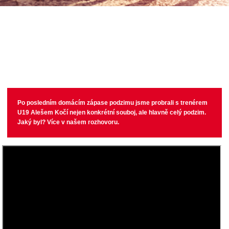
Po posledním domácím zápase podzimu jsme probrali s trenérem
U19 Alešem Kočí nejen konkrétní souboj, ale hlavně celý podzim.
Jaký byl? Více v našem rozhovoru.